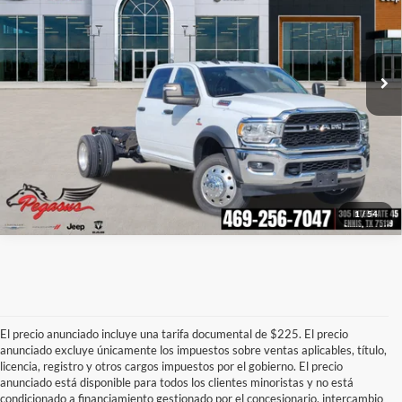
Pegasus CDJR
VIN:
3C7WRMFL4RG120078
Valores:
R240450
Modelo:
DP5L94
More
Ext.
Int.
In Stock
Confirmar Si Está Disponible
Haz click para llamarnos
1
/
54
El precio anunciado incluye una tarifa documental de $225. El precio
anunciado excluye únicamente los impuestos sobre ventas aplicables, título,
licencia, registro y otros cargos impuestos por el gobierno. El precio
anunciado está disponible para todos los clientes minoristas y no está
condicionado a financiamiento gestionado por el concesionario, intercambio