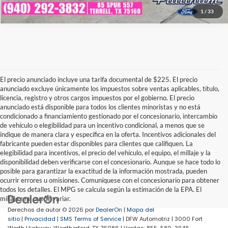
1
/
33
El precio anunciado incluye una tarifa documental de $225. El precio
anunciado excluye únicamente los impuestos sobre ventas aplicables, título,
licencia, registro y otros cargos impuestos por el gobierno. El precio
anunciado está disponible para todos los clientes minoristas y no está
condicionado a financiamiento gestionado por el concesionario, intercambio
de vehículo o elegibilidad para un incentivo condicional, a menos que se
indique de manera clara y específica en la oferta. Incentivos adicionales del
fabricante pueden estar disponibles para clientes que califiquen. La
elegibilidad para incentivos, el precio del vehículo, el equipo, el millaje y la
disponibilidad deben verificarse con el concesionario. Aunque se hace todo lo
posible para garantizar la exactitud de la información mostrada, pueden
ocurrir errores u omisiones. Comuníquese con el concesionario para obtener
todos los detalles. El MPG se calcula según la estimación de la EPA. El
millaje real puede variar.
Derechos de autor © 2026
por
DealerOn
|
Mapa del
sitio
|
Privacidad
|
SMS Terms of Service
| DFW Automotriz
|
3000 Fort
Worth Highway,
Weatherford,
TX
76086
| Ventas:
855-580-3946