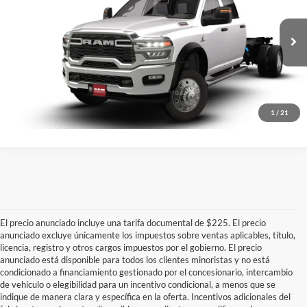
PLATINUM PRICE
SAVINGS
Baja de precio
Platinum Chrysler Dodge RAM Jeep
More
VIN:
3C7WRNFL7TG350095
Valores:
D260747
Modelo:
DP0L94
Confirmar Si Está Disponible
Ext.
Int.
In Transit
Haz click para llamarnos
1
/
21
El precio anunciado incluye una tarifa documental de $225. El precio
anunciado excluye únicamente los impuestos sobre ventas aplicables, título,
licencia, registro y otros cargos impuestos por el gobierno. El precio
anunciado está disponible para todos los clientes minoristas y no está
condicionado a financiamiento gestionado por el concesionario, intercambio
de vehículo o elegibilidad para un incentivo condicional, a menos que se
indique de manera clara y específica en la oferta. Incentivos adicionales del