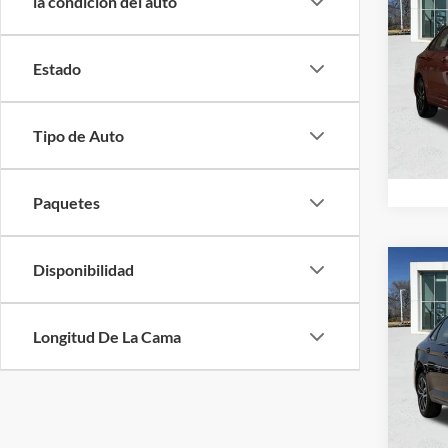
la condición del auto
1.5T 
SAVI
Baja
Estado
Sout
VIN:
3
Valores
Tipo de Auto
Dispon
Paquetes
Disponibilidad
Co
$2,
2026
1.5T 
SAVI
Longitud De La Cama
Sout
VIN:
3
Valores
Dispon