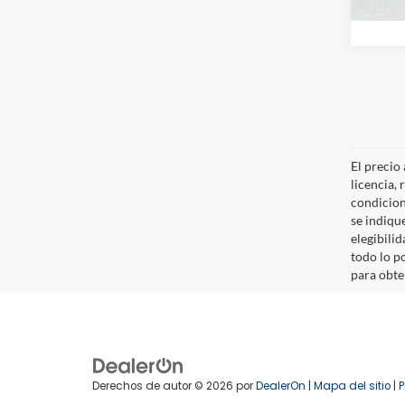
El precio
licencia,
condicion
se indique
elegibilid
todo lo p
para obten
Derechos de autor © 2026
por
DealerOn
|
Mapa del sitio
|
P