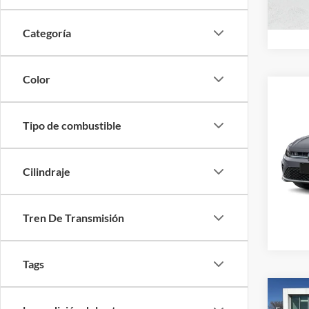
Dispon
Categoría
Color
Co
$2,
2026
1.5T 
SAVI
Tipo de combustible
Sout
VIN:
3
Cilindraje
Valores
Dispon
Tren De Transmisión
Tags
Co
$2,
2026