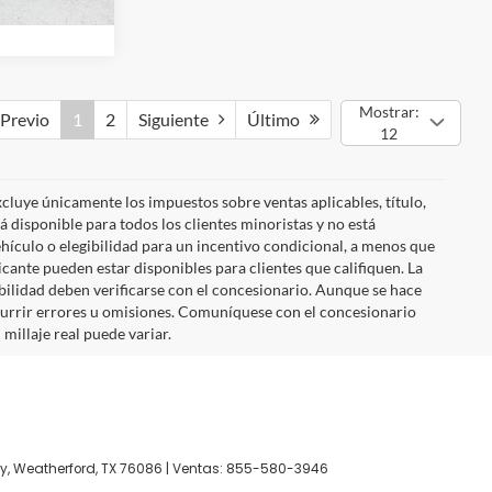
Ext.
Int.
Mostrar:
revio
1
2
Siguiente
Último
12
cluye únicamente los impuestos sobre ventas aplicables, título,
á disponible para todos los clientes minoristas y no está
hículo o elegibilidad para un incentivo condicional, a menos que
ricante pueden estar disponibles para clientes que califiquen. La
onibilidad deben verificarse con el concesionario. Aunque se hace
ocurrir errores u omisiones. Comuníquese con el concesionario
 millaje real puede variar.
y,
Weatherford,
TX
76086
| Ventas:
855-580-3946