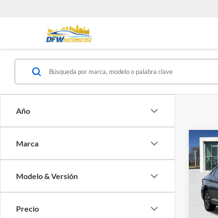
Año
Co
Marca
$1,
2026
1.5T 
SAVI
Modelo & Versión
Sout
VIN:
3
Valores
Precio