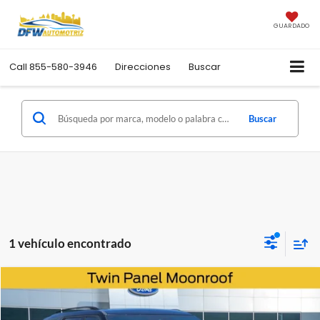
GUARDADO
Call
855-580-3946
Direcciones
Buscar
Buscar
1 vehículo encontrado
Comparar vehículo
Usado
2023
Ford Explorer
ST
CONTADO
FINANCIAMIENTO
Triple Crown Ford