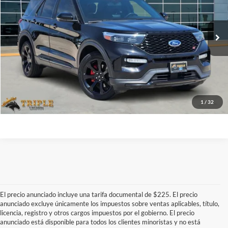
VIN:
1FM5K8GC6PGB24883
Valores:
SP00956
Modelo:
K8G
$35,308
TRIPLE CROWN PRICE
30,009 mi
Ext.
Int.
Available
More
Confirmar Si Está Disponible
Haz click para llamarnos
1
/
32
El precio anunciado incluye una tarifa documental de $225. El precio
anunciado excluye únicamente los impuestos sobre ventas aplicables, título,
licencia, registro y otros cargos impuestos por el gobierno. El precio
anunciado está disponible para todos los clientes minoristas y no está