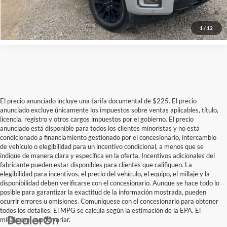
Haz click para llamarnos
1
/
12
El precio anunciado incluye una tarifa documental de $225. El precio
anunciado excluye únicamente los impuestos sobre ventas aplicables, título,
licencia, registro y otros cargos impuestos por el gobierno. El precio
anunciado está disponible para todos los clientes minoristas y no está
condicionado a financiamiento gestionado por el concesionario, intercambio
de vehículo o elegibilidad para un incentivo condicional, a menos que se
indique de manera clara y específica en la oferta. Incentivos adicionales del
fabricante pueden estar disponibles para clientes que califiquen. La
elegibilidad para incentivos, el precio del vehículo, el equipo, el millaje y la
disponibilidad deben verificarse con el concesionario. Aunque se hace todo lo
posible para garantizar la exactitud de la información mostrada, pueden
ocurrir errores u omisiones. Comuníquese con el concesionario para obtener
todos los detalles. El MPG se calcula según la estimación de la EPA. El
millaje real puede variar.