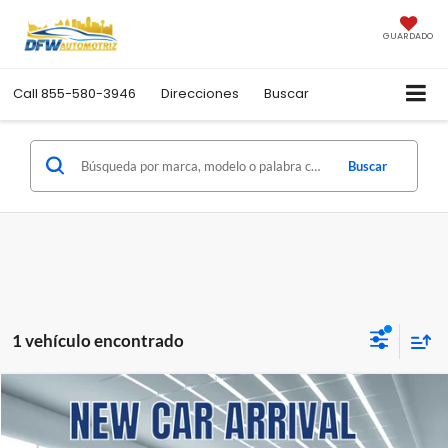
GUARDADO
Call
855-580-3946
Direcciones
Buscar
Buscar
1 vehículo encontrado
Comentarios
Comparar vehículo
Usado
2024
Hyundai Elantra
SEL
CONTADO
FINANCIAMIENTO
SouthWest Buick GMC of Lawton