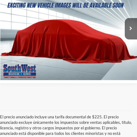
VIN:
KMHLM4DG3RU767844
Valores:
B2600376A
Modelo:
ELTGF2J6S4AS
$21,927
SOUTHWEST PRICE
25,808 mi
More
Confirmar Si Está Disponible
Haz click para llamarnos
El precio anunciado incluye una tarifa documental de $225. El precio
anunciado excluye únicamente los impuestos sobre ventas aplicables, título,
licencia, registro y otros cargos impuestos por el gobierno. El precio
anunciado está disponible para todos los clientes minoristas y no está