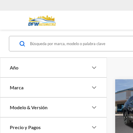
Año
Co
Marca
Usad
C
Atlas
SEL
Modelo & Versión
Sout
VIN:
1
Modelo
Precio y Pagos