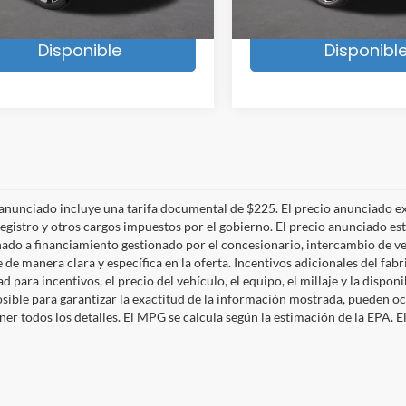
25 mi
243 mi
Ext.
Int.
ble
Available
Confirmar Si Está
Confirmar Si 
Disponible
Disponibl
 anunciado incluye una tarifa documental de $225. El precio anunciado ex
 registro y otros cargos impuestos por el gobierno. El precio anunciado est
ado a financiamiento gestionado por el concesionario, intercambio de ve
 de manera clara y específica en la oferta. Incentivos adicionales del fab
ad para incentivos, el precio del vehículo, el equipo, el millaje y la disp
osible para garantizar la exactitud de la información mostrada, pueden 
er todos los detalles. El MPG se calcula según la estimación de la EPA. El