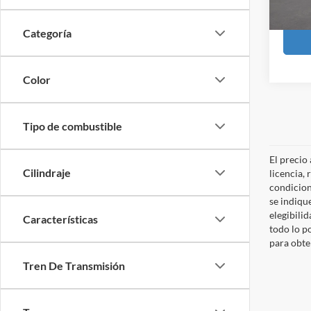
Availa
Categoría
Color
Tipo de combustible
El precio
Cilindraje
licencia,
condicion
se indique
elegibilid
Características
todo lo p
para obten
Tren De Transmisión