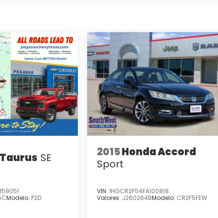
2015
Honda Accord
 Taurus
SE
Sport
159051
VIN:
1HGCR2F54FA100818
5C
Modelo:
P2D
Valores:
J260264B
Modelo:
CR2F5FEW