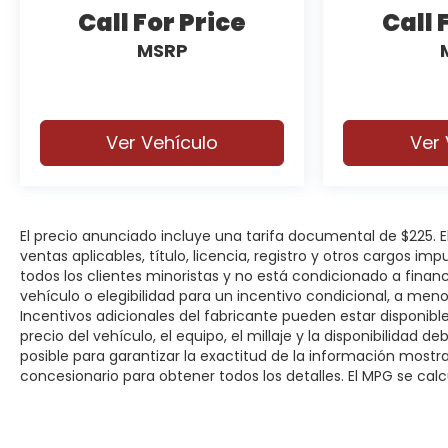
legendary Pentastar reliability, this 2023
Call For Price
Call 
Chrysler 300 Touring is an outstanding choice
MSRP
for anyone looking for a full-size sedan with
premium features and unmistakable presence.
Shop Platinum CDJR in Terrell, TX for
Ver Vehículo
Ver 
transparent pricing, premium inventory, and
small-town service you can trust. Fast
approvals, top trade offers, and a team that
puts you first—online or in-store. Experience the
Platinum difference!
El precio anunciado incluye una tarifa documental de $225.
ventas aplicables, título, licencia, registro y otros cargos im
todos los clientes minoristas y no está condicionado a fina
Price excludes tax, title, license, and dealer-
vehículo o elegibilidad para un incentivo condicional, a men
installed accessories.
Incentivos adicionales del fabricante pueden estar disponibles
precio del vehículo, el equipo, el millaje y la disponibilidad 
posible para garantizar la exactitud de la información most
concesionario para obtener todos los detalles. El MPG se calcu