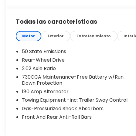
performance, and timeless styling.
Equipped with the Sport Appearance Package,
Todas las características
this Chrysler 300 adds a more aggressive look
while maintaining the premium comfort and
spacious cabin that has made the 300 a favorite
Motor
Exterior
Entretenimiento
Interi
among full-size sedan buyers.
50 State Emissions
Key Features Include:
Rear-Wheel Drive
2.62 Axle Ratio
3.6L Pentastar® V6 Engine
8-Speed Automatic Transmission
730CCA Maintenance-Free Battery w/Run
Down Protection
Rear-Wheel Drive
Sport Appearance Package
180 Amp Alternator
Sport Aluminum Wheels
Towing Equipment -inc: Trailer Sway Control
Performance Tires
Gas-Pressurized Shock Absorbers
Black Grille with Chrome Surround
LED Daytime Running Lights
Front And Rear Anti-Roll Bars
Automatic Headlights
Dual-Zone Automatic Climate Control