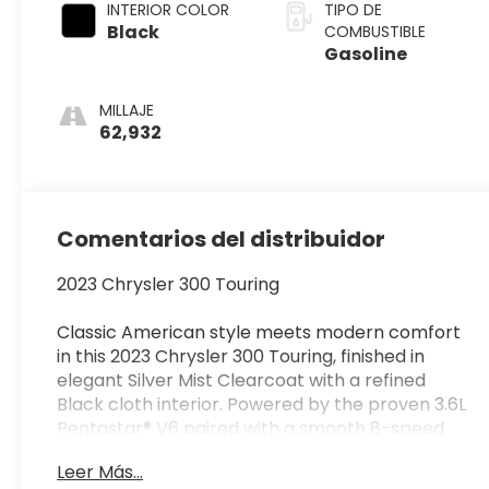
INTERIOR COLOR
TIPO DE
Black
COMBUSTIBLE
Gasoline
MILLAJE
62,932
Comentarios del distribuidor
2023 Chrysler 300 Touring
Classic American style meets modern comfort
in this 2023 Chrysler 300 Touring, finished in
elegant Silver Mist Clearcoat with a refined
Black cloth interior. Powered by the proven 3.6L
Pentastar® V6 paired with a smooth 8-speed
automatic transmission, this rear-wheel-drive
Leer Más...
sedan delivers a comfortable ride, confident