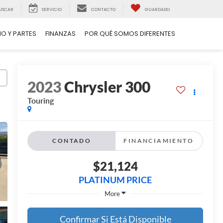
USCAR
SERVICIO
CONTACTO
GUARDADO
IO Y PARTES
FINANZAS
POR QUÉ SOMOS DIFERENTES
2023
Chrysler 300
Touring
CONTADO
FINANCIAMIENTO
$21,124
PLATINUM PRICE
More
Confirmar Si Está Disponible