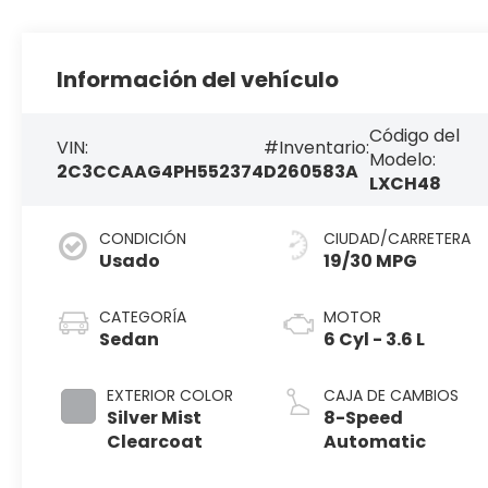
Información del vehículo
Código del
VIN:
#Inventario:
Modelo:
2C3CCAAG4PH552374
D260583A
LXCH48
CONDICIÓN
CIUDAD/CARRETERA
Usado
19/30 MPG
CATEGORÍA
MOTOR
Sedan
6 Cyl - 3.6 L
EXTERIOR COLOR
CAJA DE CAMBIOS
Silver Mist
8-Speed
Clearcoat
Automatic