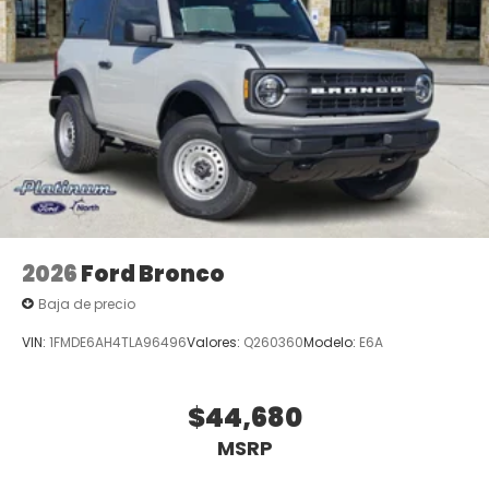
2026
Ford Bronco
Baja de precio
VIN:
1FMDE6AH4TLA96496
Valores:
Q260360
Modelo:
E6A
$44,680
MSRP