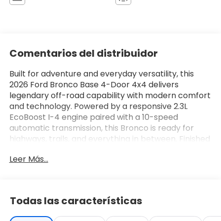
Comentarios del distribuidor
Built for adventure and everyday versatility, this
2026 Ford Bronco Base 4-Door 4x4 delivers
legendary off-road capability with modern comfort
and technology. Powered by a responsive 2.3L
EcoBoost I-4 engine paired with a 10-speed
automatic transmission, this Bronco is ready for
highways, trails, and everything in between. Finished
in Oxford White with Gray/Black cloth seating, it
Leer Más...
combines rugged styling with practical
functionality.
Performance & Capability
Todas las características
• 2.3L EcoBoost I-4 engine
• 10-speed automatic transmission