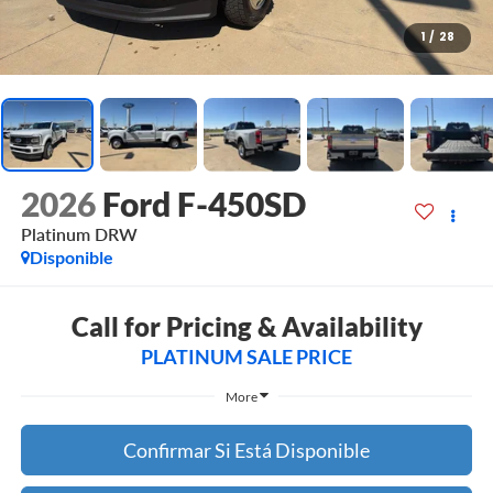
1
/
28
2026
Ford F-450SD
Platinum DRW
Disponible
Call for Pricing & Availability
PLATINUM SALE PRICE
More
Confirmar Si Está Disponible