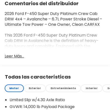
Comentarios del distribuidor
2026 Ford F-450 Super Duty Platinum Crew Cab
DRW 4x4 – Avalanche – 6.7L Power Stroke Diesel –
Ultimate Tow Power – One Owner, Clean CARFAX
This 2026 Ford F-450 Super Duty Platinum Crew
Cab DRW in Avalanche is the definition of heavy-
duty luxury and capability. Equipped with the
legendary 6.7L Power Stroke Turbo Diesel and dual
Leer Más...
rear wheels, this truck is built for serious towing and
hauling while delivering premium comfort inside.
This is a One Owner, Clean CARFAX truck that
stands at the top of the Super Duty lineup.
Todas las características
One Owner, Clean CARFAX.
Motor
Exterior
Entretenimiento
Interior
S
3M Window Tint: Rejects up to 66% of total solar
Limited Slip w/4.30 Axle Ratio
energy. Lifetime Warranty.($399 additional)*
Toff Spray-in Bedliner is a long-term investment in
GVWR: 14,000 lb Payload Package