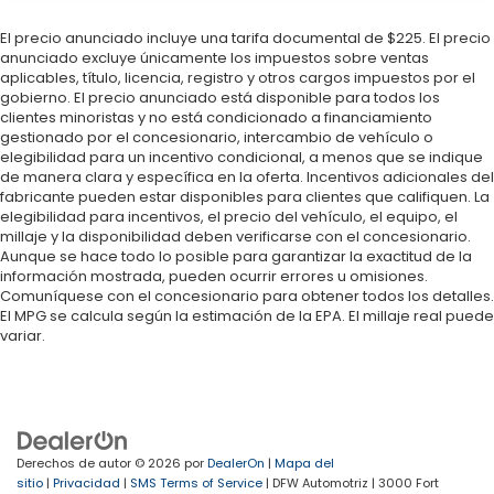
this F-450 is ready for the toughest jobs.
El precio anunciado incluye una tarifa documental de $225. El precio
• High-Output 6.7L Power Stroke Diesel
anunciado excluye únicamente los impuestos sobre ventas
aplicables, título, licencia, registro y otros cargos impuestos por el
• Advanced Trailer Tow System
gobierno. El precio anunciado está disponible para todos los
• Gooseneck/5th Wheel Prep Capability
clientes minoristas y no está condicionado a financiamiento
• Trailer Brake Controller
gestionado por el concesionario, intercambio de vehículo o
• Pro Trailer Backup Assist
elegibilidad para un incentivo condicional, a menos que se indique
de manera clara y específica en la oferta. Incentivos adicionales del
• Heavy-Duty Suspension
fabricante pueden estar disponibles para clientes que califiquen. La
• Electronic Locking Rear Differential
elegibilidad para incentivos, el precio del vehículo, el equipo, el
• Integrated Trailer Sway Control
millaje y la disponibilidad deben verificarse con el concesionario.
• Massive Towing & Payload Capacity
Aunque se hace todo lo posible para garantizar la exactitud de la
información mostrada, pueden ocurrir errores u omisiones.
Comuníquese con el concesionario para obtener todos los detalles.
Safety & Driver Assistance
El MPG se calcula según la estimación de la EPA. El millaje real puede
variar.
• AdvanceTrac® with Roll Stability Control
• Blind Spot Monitoring with Trailer Coverage
• Lane Keeping System
• Pre-Collision Assist with Automatic Emergency
Braking
Derechos de autor © 2026
por
DealerOn
|
Mapa del
• 360-Degree Camera
sitio
|
Privacidad
|
SMS Terms of Service
| DFW Automotriz
|
3000 Fort