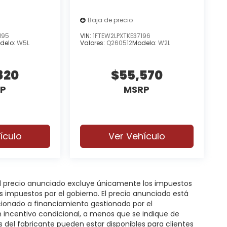
Baja de precio
195
VIN:
1FTEW2LPXTKE37196
delo:
W5L
Valores:
Q260512
Modelo:
W2L
820
$55,570
P
MSRP
ículo
Ver Vehículo
 El precio anunciado excluye únicamente los impuestos
gos impuestos por el gobierno. El precio anunciado está
icionado a financiamiento gestionado por el
n incentivo condicional, a menos que se indique de
s del fabricante pueden estar disponibles para clientes