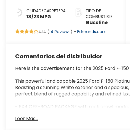
CIUDAD/CARRETERA
TIPO DE
18/23 MPG
COMBUSTIBLE
Gasoline
4.14 (
14 Reviews
) -
Edmunds.com
Comentarios del distribuidor
Here is the advertisement for the 2025 Ford F-150
This powerful and capable 2025 Ford F-150 Platinum
Boasting a stunning White exterior and a spacious, w
perfect blend of rugged capability and refined luxu
- FX4 OFF-ROAD PACKAGE with rock crawl mode, of
- EQUIPMENT GROUP 702A HIGH with twin panel m
Leer Más...
sound system
- Star White Metallic Tri-Coat exterior paint