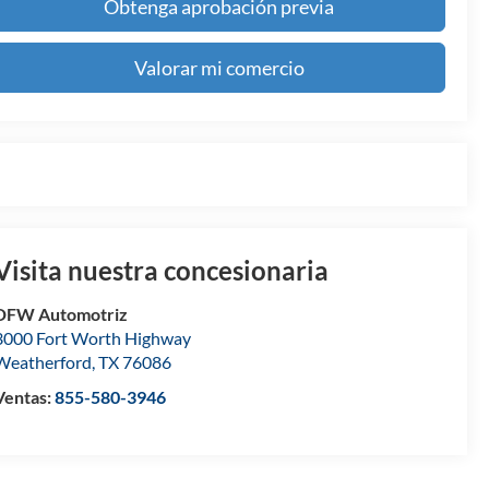
Obtenga aprobación previa
Valorar mi comercio
Visita nuestra concesionaria
DFW Automotriz
3000 Fort Worth Highway
Weatherford
,
TX
76086
Ventas:
855-580-3946