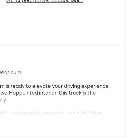
Ver Aspectos Destacados Más...
 Platinum:
 is ready to elevate your driving experience.
ell-appointed interior, this truck is the
ry.
f-road tuned suspension, and skid plates
oonroof, heads-up display, and premium B&O