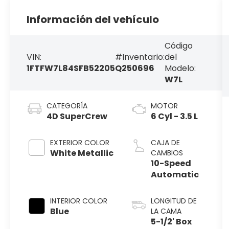
Información del vehículo
Código
VIN:
#Inventario:
del
1FTFW7L84SFB52205
Q250696
Modelo:
W7L
CATEGORÍA
MOTOR
4D SuperCrew
6 Cyl - 3.5 L
EXTERIOR COLOR
CAJA DE
White Metallic
CAMBIOS
10-Speed
Automatic
INTERIOR COLOR
LONGITUD DE
Blue
LA CAMA
5-1/2' Box