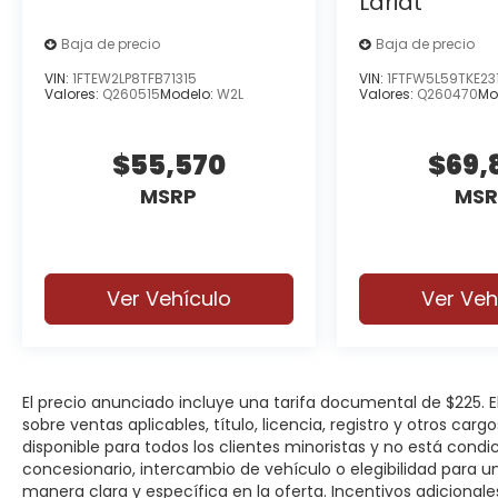
Lariat
Baja de precio
Baja de precio
VIN:
1FTEW2LP8TFB71315
VIN:
1FTFW5L59TKE23
Valores:
Q260515
Modelo:
W2L
Valores:
Q260470
Mo
$55,570
$69,
MSRP
MSR
Ver Vehículo
Ver Veh
El precio anunciado incluye una tarifa documental de $225.
sobre ventas aplicables, título, licencia, registro y otros car
disponible para todos los clientes minoristas y no está cond
concesionario, intercambio de vehículo o elegibilidad para u
manera clara y específica en la oferta. Incentivos adicionale