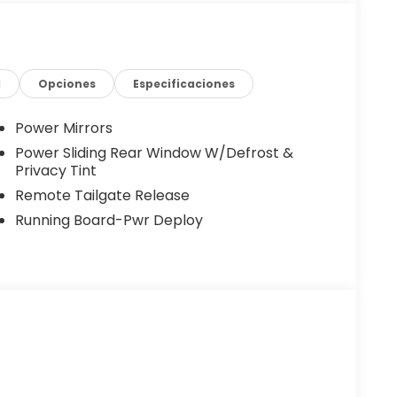
 premium features that cater to your every
d
Opciones
Especificaciones
Power Mirrors
Power Sliding Rear Window W/Defrost &
edals
Privacy Tint
Remote Tailgate Release
tic transmission deliver impressive power and
Running Board-Pwr Deploy
4-wheel drive, this F-150 is ready to tackle any
d F-150 Platinum. Schedule a test drive today
ology, and luxury. Price includes $225 in dealer