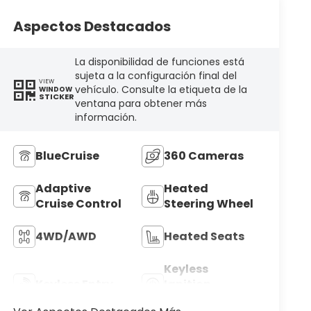
Aspectos Destacados
La disponibilidad de funciones está
sujeta a la configuración final del
VIEW
vehículo. Consulte la etiqueta de la
WINDOW
STICKER
ventana para obtener más
información.
BlueCruise
360 Cameras
Adaptive
Heated
Cruise Control
Steering Wheel
4WD/AWD
Heated Seats
Keyless
Keyless Entry
Ignition
System