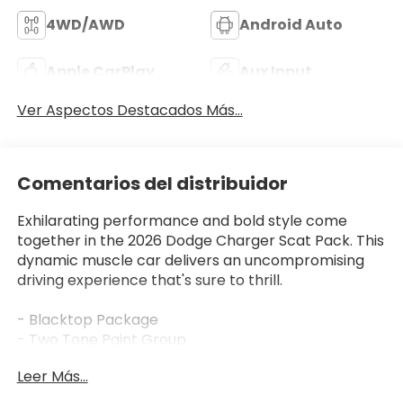
4WD/AWD
Android Auto
Apple CarPlay
Aux Input
Ver Aspectos Destacados Más...
Comentarios del distribuidor
Exhilarating performance and bold style come
together in the 2026 Dodge Charger Scat Pack. This
dynamic muscle car delivers an uncompromising
driving experience that's sure to thrill.
- Blacktop Package
- Two Tone Paint Group
- Dark Exterior Badging
Leer Más...
- Dual Rear Exhaust with Black Tips
- Wheels: 20 x 10 Dark Finish Aluminum