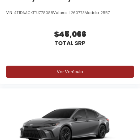
VIN:
4T1DAACK1TU778088
Valores:
L260773
Modelo:
2557
$45,066
TOTAL SRP
Ver Vehículo