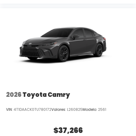
2026
Toyota Camry
VIN:
4T1DAACK0TU780172
Valores:
L260825
Modelo:
2561
$37,266