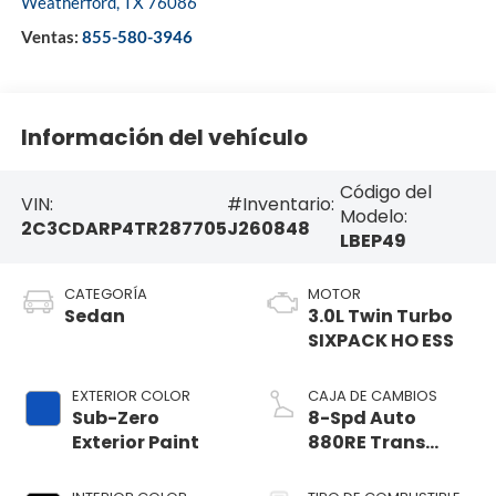
Weatherford
,
TX
76086
Ventas:
855-580-3946
Información del vehículo
Código del
VIN:
#Inventario:
Modelo:
2C3CDARP4TR287705
J260848
LBEP49
CATEGORÍA
MOTOR
Sedan
3.0L Twin Turbo
SIXPACK HO ESS
EXTERIOR COLOR
CAJA DE CAMBIOS
Sub-Zero
8-Spd Auto
Exterior Paint
880RE Trans
(Make)