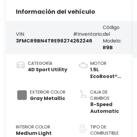
Información del vehículo
Código
VIN:
#Inventario:
del
3FMCR9BN4TRE96274
262246
Modelo:
R9B
CATEGORÍA
MOTOR
4D Sport Utility
1.5L
EcoBoost®
with Auto
Start-Stop
EXTERIOR COLOR
CAJA DE
Technology
Gray Metallic
CAMBIOS
8-Speed
Automatic
INTERIOR COLOR
TIPO DE
Medium Light
COMBUSTIBLE