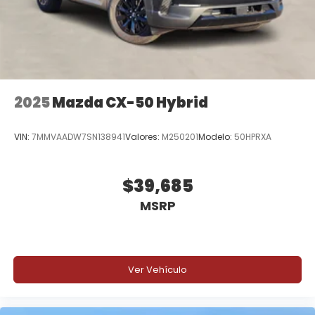
2025
Mazda CX-50 Hybrid
VIN:
7MMVAADW7SN138941
Valores:
M250201
Modelo:
50HPRXA
$39,685
MSRP
Ver Vehículo