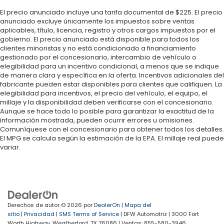
El precio anunciado incluye una tarifa documental de $225. El precio
anunciado excluye únicamente los impuestos sobre ventas
aplicables, título, licencia, registro y otros cargos impuestos por el
gobierno. El precio anunciado está disponible para todos los
clientes minoristas y no está condicionado a financiamiento
gestionado por el concesionario, intercambio de vehículo o
elegibilidad para un incentivo condicional, a menos que se indique
de manera clara y específica en la oferta. Incentivos adicionales del
fabricante pueden estar disponibles para clientes que califiquen. La
elegibilidad para incentivos, el precio del vehículo, el equipo, el
millaje y la disponibilidad deben verificarse con el concesionario.
Aunque se hace todo lo posible para garantizar la exactitud de la
información mostrada, pueden ocurrir errores u omisiones.
Comuníquese con el concesionario para obtener todos los detalles.
El MPG se calcula según la estimación de la EPA. El millaje real puede
variar.
Derechos de autor © 2026
por
DealerOn
|
Mapa del
sitio
|
Privacidad
|
SMS Terms of Service
| DFW Automotriz
|
3000 Fort
Worth Highway,
Weatherford,
TX
76086
| Ventas:
855-580-3946