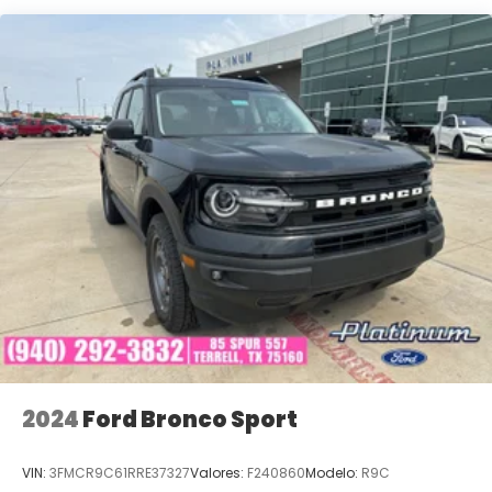
Metallic We are family owned and we want you to
feel that you can decide what to add to your new
ride! This is our SouthWest Promise! See our website
www.southwestford.com and check out our
promise to you! 4WD 8-Speed Automatic 1.5L
EcoBoost
25/30 City/Highway MPG Price includes: $2250 -
Retail Customer Cash $250 - Bonus Cash
2024
Ford Bronco Sport
VIN:
3FMCR9C61RRE37327
Valores:
F240860
Modelo:
R9C