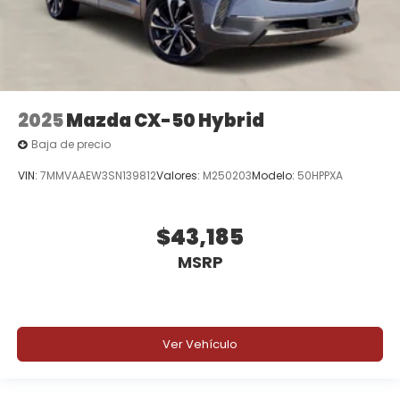
2025
Mazda CX-50 Hybrid
Baja de precio
VIN:
7MMVAAEW3SN139812
Valores:
M250203
Modelo:
50HPPXA
$43,185
MSRP
Ver Vehículo