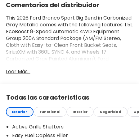
Comentarios del distribuidor
This 2026 Ford Bronco Sport Big Bend in Carbonized
Gray Metallic comes with the following features: 1.5L
EcoBoost 8-Speed Automatic 4WD Equipment
Group 200A Standard Package (AM/FM Stereo,
Cloth with Easy-to-Clean Front Bucket Seats,
SiriusXM with 360L, SYNC 4, and Wheels: 17
Carbonized Gray Painted Aluminum), Ford
Connectivity Package (1-Year Included), Internet
Leer Más...
access capable: 5G Modem - Ford Connectivity
Package, 4-Wheel Disc Brakes, 6 Speakers, ABS
brakes, Air Conditioning, Alloy wheels, AM/FM radio:
SiriusXM with 360L, Apple CarPlay/Android Auto,
Todas las características
Auto High-beam Headlights, Automatic
temperature control, Brake assist, Compass, Delay-
Exterior
Functional
Interior
Seguridad
Op
off headlights, Driver door bin, Driver vanity mirror,
Dual front impact airbags, Dual front side impact
Active Grille Shutters
airbags, Electronic Stability Control, Emergency
communication system: SYNC 4 911 Assist, Exterior
Easy Fuel Capless Filler