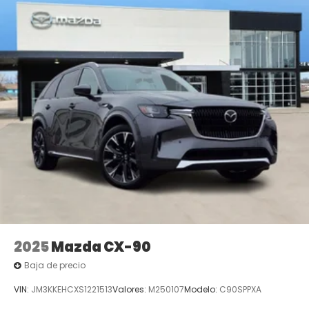
2025
Mazda CX-90
Baja de precio
VIN:
JM3KKEHCXS1221513
Valores:
M250107
Modelo:
C90SPPXA