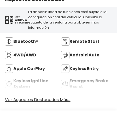
La disponibilidad de funciones está sujeta a la
configuración final del vehículo. Consulte la
VIEW
WINDOW
etiqueta de la ventana para obtener más
STICKER
información.
Bluetooth®
Remote Start
4WD/AWD
Android Auto
Apple CarPlay
Keyless Entry
Keyless Ignition
Emergency Brake
System
Assist
Ver Aspectos Destacados Más...