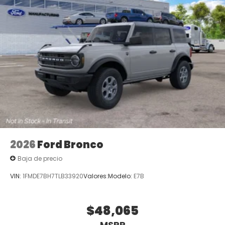
2026
Ford Bronco
Baja de precio
VIN:
1FMDE7BH7TLB33920
Valores:
Modelo:
E7B
$48,065
MSRP