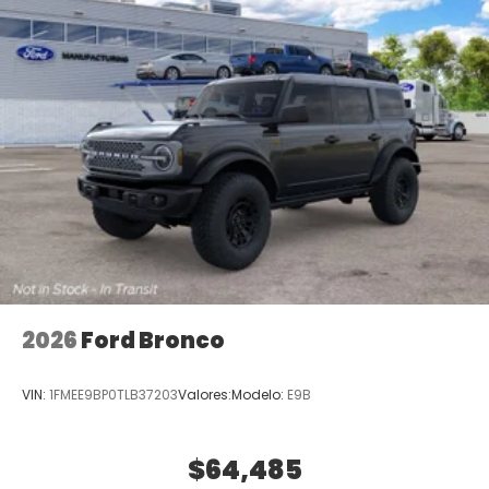
2026
Ford Bronco
VIN:
1FMEE9BP0TLB37203
Valores:
Modelo:
E9B
$64,485