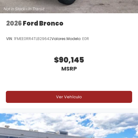
2026
Ford Bronco
VIN:
1FMEE0RR4TLB29642
Valores:
Modelo:
E0R
$90,145
MSRP
Ver Vehículo