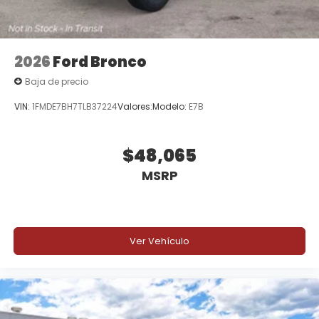
2026
Ford Bronco
Baja de precio
VIN:
1FMDE7BH7TLB37224
Valores:
Modelo:
E7B
$48,065
MSRP
Ver Vehículo