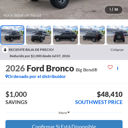
1
/
30
RECIENTE BAJA DE PRECIO!
Colapsar
Reducido por $1,000 desde Jul 07, 2026
2026
Ford Bronco
Big Bend®
Ordenado por el distribuidor
$1,000
$48,410
SAVINGS
SOUTHWEST PRICE
More
Confirmar Si Está Disponible