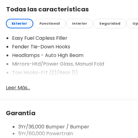
Todas las características
Exterior
Functional
Interior
Seguridad
Op
Easy Fuel Capless Filler
Fender Tie-Down Hooks
Headlamps - Auto High Beam
Mirrors-Htd/Power Glass, Manual Fold
Tow Hooks-Frt (2)/Rear (1)
Leer Más...
Garantía
3Yr/36,000 Bumper / Bumper
5Yr/60,000 Powertrain