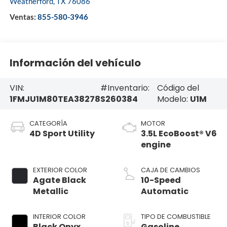
Weatherford
,
TX
76086
Ventas:
855-580-3946
Información del vehículo
VIN:
#Inventario:
Código del
1FMJU1M80TEA38278
S260384
Modelo:
U1M
CATEGORÍA
MOTOR
4D Sport Utility
3.5L EcoBoost® V6
engine
EXTERIOR COLOR
CAJA DE CAMBIOS
Agate Black
10-Speed
Metallic
Automatic
INTERIOR COLOR
TIPO DE COMBUSTIBLE
Black Onyx
Gasoline