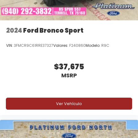
2024
Ford Bronco Sport
VIN:
3FMCR9C61RRE37327
Valores:
F240860
Modelo:
R9C
$37,675
MSRP
Ver Vehículo