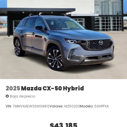
2025
Mazda CX-50 Hybrid
Baja de precio
VIN:
7MMVAAEW3SN139812
Valores:
M250203
Modelo:
50HPPXA
$43,185