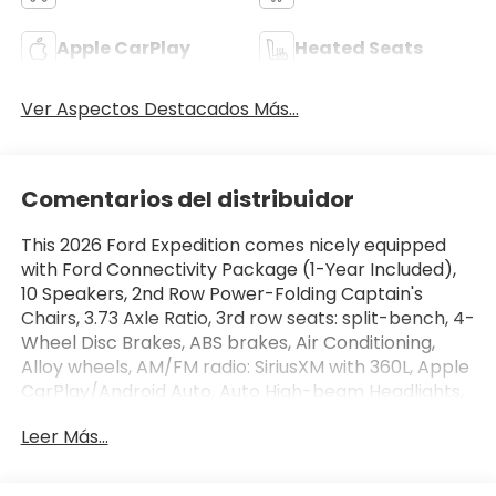
Apple CarPlay
Heated Seats
Ver Aspectos Destacados Más...
Comentarios del distribuidor
This 2026 Ford Expedition comes nicely equipped
with Ford Connectivity Package (1-Year Included),
10 Speakers, 2nd Row Power-Folding Captain's
Chairs, 3.73 Axle Ratio, 3rd row seats: split-bench, 4-
Wheel Disc Brakes, ABS brakes, Air Conditioning,
Alloy wheels, AM/FM radio: SiriusXM with 360L, Apple
CarPlay/Android Auto, Auto High-beam Headlights,
Auto-dimming door mirrors, Auto-dimming Rear-
Leer Más...
View mirror, Automatic temperature control, Brake
assist, Bumpers: body-color, Compass, Delay-off
headlights, Driver door bin, Driver vanity mirror, Dual