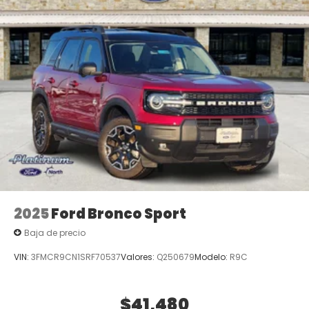
2025
Ford Bronco Sport
Baja de precio
VIN:
3FMCR9CN1SRF70537
Valores:
Q250679
Modelo:
R9C
$41,480