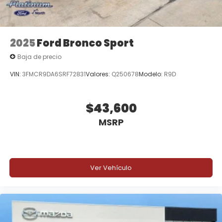
2025
Ford Bronco Sport
Baja de precio
VIN:
3FMCR9DA6SRF72831
Valores:
Q250678
Modelo:
R9D
$43,600
MSRP
Ver Vehículo