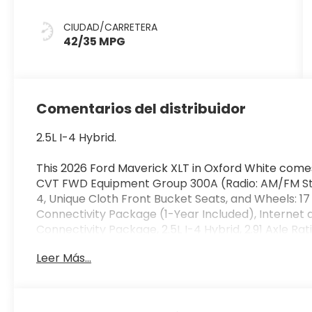
Gray
CIUDAD/CARRETERA
42/35 MPG
Comentarios del distribuidor
2.5L I-4 Hybrid.
This 2026 Ford Maverick XLT in Oxford White comes 
CVT FWD Equipment Group 300A (Radio: AM/FM Ster
4, Unique Cloth Front Bucket Seats, and Wheels: 
Connectivity Package (1-Year Included), Interne
Connectivity Package, 2.5L I-4 Hybrid, 2.91 Axle Ra
brakes, Air Conditioning, Alloy wheels, AM/FM radi
Leer Más...
Auto, Auto High Beams, Auto High-beam Headlight
assist, Bumpers: body-color, Compass, Delay-off hea
Dual front impact airbags, Dual front side impact 
communication system: SYNC 4 911 Assist, Exterior 