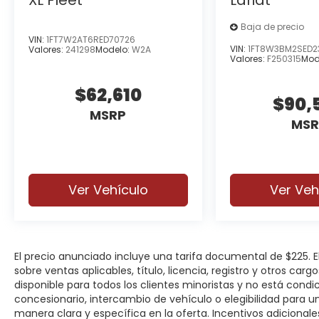
Baja de precio
VIN:
1FT7W2AT6RED70726
VIN:
1FT8W3BM2SED2
Valores:
241298
Modelo:
W2A
Valores:
F250315
Mod
$62,610
$90,
MSRP
MSR
Ver Vehículo
Ver Veh
El precio anunciado incluye una tarifa documental de $225.
sobre ventas aplicables, título, licencia, registro y otros car
disponible para todos los clientes minoristas y no está cond
concesionario, intercambio de vehículo o elegibilidad para u
manera clara y específica en la oferta. Incentivos adicionale