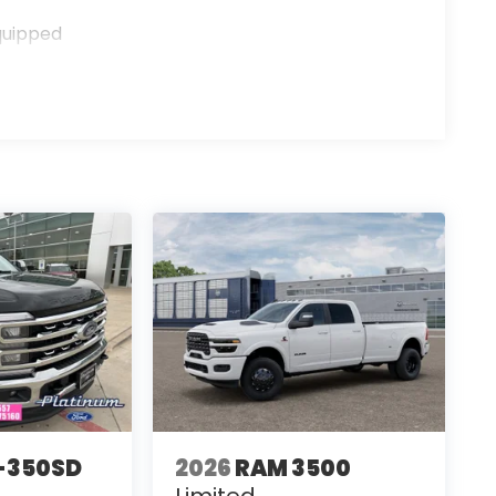
quipped
F-350SD
2026
RAM 3500
Limited