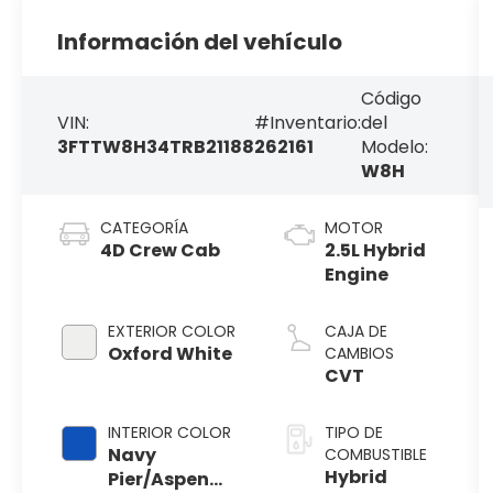
Información del vehículo
Código
VIN:
#Inventario:
del
3FTTW8H34TRB21188
262161
Modelo:
W8H
CATEGORÍA
MOTOR
4D Crew Cab
2.5L Hybrid
Engine
EXTERIOR COLOR
CAJA DE
Oxford White
CAMBIOS
CVT
INTERIOR COLOR
TIPO DE
Navy
COMBUSTIBLE
Hybrid
Pier/Aspen