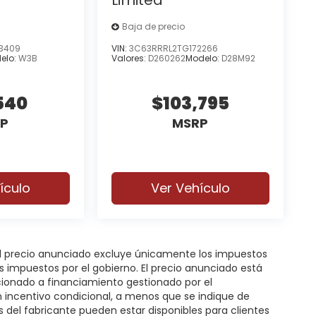
Baja de precio
3409
VIN:
3C63RRRL2TG172266
elo:
W3B
Valores:
D260262
Modelo:
D28M92
540
$103,795
P
MSRP
ículo
Ver Vehículo
 El precio anunciado excluye únicamente los impuestos
gos impuestos por el gobierno. El precio anunciado está
icionado a financiamiento gestionado por el
n incentivo condicional, a menos que se indique de
s del fabricante pueden estar disponibles para clientes