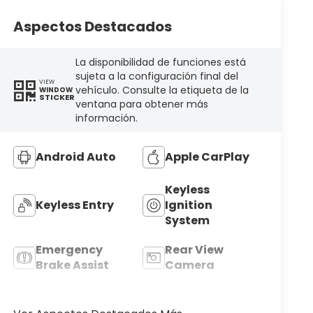
Aspectos Destacados
La disponibilidad de funciones está
sujeta a la configuración final del
VIEW
vehículo. Consulte la etiqueta de la
WINDOW
STICKER
ventana para obtener más
información.
Android Auto
Apple CarPlay
Keyless
Keyless Entry
Ignition
System
Emergency
Rear View
Brake Assist
Camera
Tow Hitch/Tow
Alloy Wheels
Package