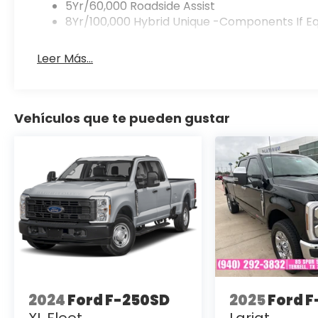
5Yr/60,000 Roadside Assist
8Yr/100,000 Hybrid Unique -Components If E
Leer Más...
Vehículos que te pueden gustar
2024
Ford F-250SD
2025
Ford 
XL Fleet
Lariat