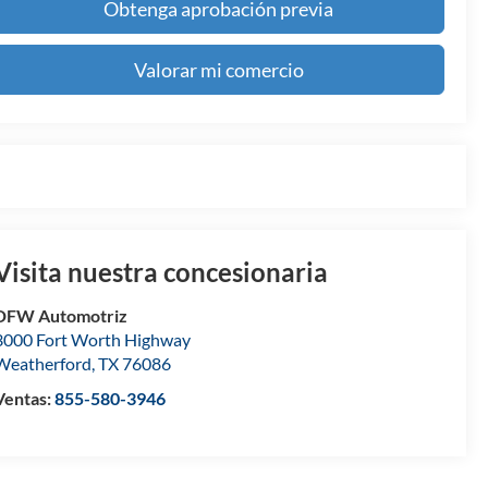
Obtenga aprobación previa
Valorar mi comercio
Visita nuestra concesionaria
DFW Automotriz
3000 Fort Worth Highway
Weatherford
,
TX
76086
Ventas:
855-580-3946