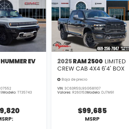
 HUMMER EV
2025
RAM 2500
LIMITED
X
CREW CAB 4X4 6'4' BOX
Baja de precio
107552
VIN:
3C63R5SL9SG581107
29
Modelo:
TT35743
Valores:
R260153
Modelo:
DJ7M91
9,820
$99,685
MSRP:
MSRP