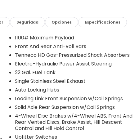
experience.
ing Blind Spot and Cross Path Detection, Auto High
ainment system with a massive 12.3-inch touchscreen
or
Seguridad
Opciones
Especificaciones
ralleled capability and connectivity.
1100# Maximum Payload
p's rugged persona, with unique fender, side bed, and
Front And Rear Anti-Roll Bars
er for added protection and utility. Ride confidently on
Tenneco HD Gas-Pressurized Shock Absorbers
tional off-road traction and performance.
Electro-Hydraulic Power Assist Steering
 streets, the 2026 Jeep Gladiator Shadow Ops is a true
22 Gal. Fuel Tank
the thrill of Jeep's legendary 4x4 capability and the
Single Stainless Steel Exhaust
t drive today and discover the ultimate adventure
Auto Locking Hubs
al Stackable 10% Below MSRP (1/B/L/E) . Exp. 08/31/2026
Leading Link Front Suspension w/Coil Springs
Solid Axle Rear Suspension w/Coil Springs
4-Wheel Disc Brakes w/4-Wheel ABS, Front And
Rear Vented Discs, Brake Assist, Hill Descent
Control and Hill Hold Control
Upfitter Switches