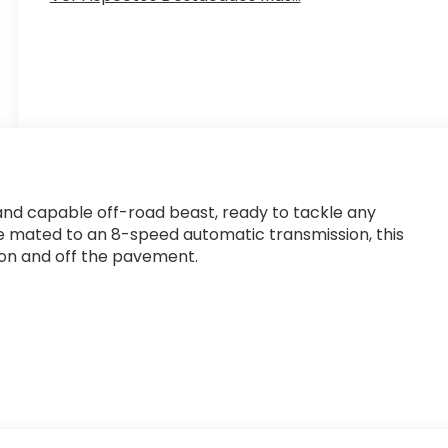
nd capable off-road beast, ready to tackle any
ne mated to an 8-speed automatic transmission, this
 on and off the pavement.
Gladiator Shadow Ops stands out from the crowd. The
ceptional comfort and style, while the Alpine premium