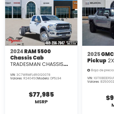
2024
RAM 5500
2025
GMC
Chassis Cab
Pickup
2
TRADESMAN CHASSIS
CREW CAB 4X2 84' CA
Baja de precio
VIN:
3C7WRMFL4RG120078
VIN:
1GT10BDD1SU
Valores:
R240450
Modelo:
DP5L94
Valores:
B25000
$77,985
$9
MSRP