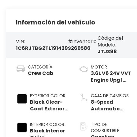
Información del vehículo
Código del
VIN:
#Inventario:
Modelo:
1C6RJTBG2TL191429
S260586
JTJS98
CATEGORÍA
MOTOR
Crew Cab
3.6L V6 24V VVT
Engine Upg I
w/ESS
EXTERIOR COLOR
CAJA DE CAMBIOS
Black Clear-
8-Speed
Coat Exterior
Automatic
Paint
Transmission
INTERIOR COLOR
TIPO DE
Black Interior
COMBUSTIBLE
Gasoline