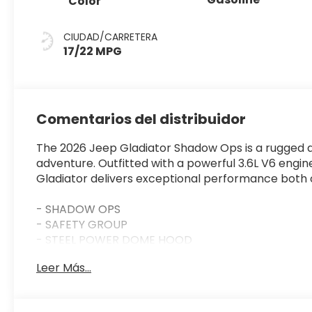
Color
CIUDAD/CARRETERA
17/22 MPG
Comentarios del distribuidor
The 2026 Jeep Gladiator Shadow Ops is a rugged a
adventure. Outfitted with a powerful 3.6L V6 engi
Gladiator delivers exceptional performance both
- SHADOW OPS
- SAFETY GROUP
- STEEL POWER DOME HOOD
Leer Más...
Dressed in a bold Black Clearcoat exterior, this 
premium Black Nappa leather interior provides ex