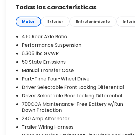
audio system delivers a concert-quality listening 
Todas las características
Equipped with a host of advanced features, includ
Beam Headlamp Control, and the Uconnect 5 infot
Motor
Exterior
Entretenimiento
Interi
display, the 2026 Gladiator Shadow Ops offers unpa
4.10 Rear Axle Ratio
The Shadow Ops package further enhances this Jee
Performance Suspension
tailgate decals, as well as a MOPAR spray-in bedlin
6,305 lbs GVWR
LT285/70R17C BSW M/T tires, which provide excep
50 State Emissions
Whether tackling the trails or navigating the city
Manual Transfer Case
standout in the midsize truck segment. Experience 
Part-Time Four-Wheel Drive
comfort of premium appointments. Schedule a tes
Driver Selectable Front Locking Differential
partner. Price includes: $6664 - 2026 Jeep Nation
Price includes dealer added accessories.
Driver Selectable Rear Locking Differential
700CCA Maintenance-Free Battery w/Run
Down Protection
240 Amp Alternator
Trailer Wiring Harness