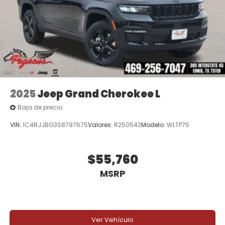
2025
Jeep Grand Cherokee L
Baja de precio
VIN:
1C4RJJBG3S8797675
Valores:
R250542
Modelo:
WLTP75
$55,760
MSRP
Ver Vehículo