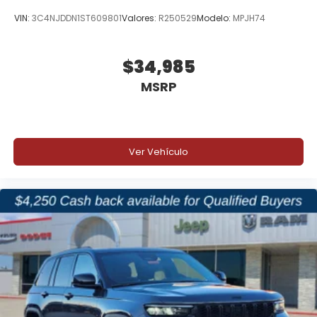
VIN:
3C4NJDDN1ST609801
Valores:
R250529
Modelo:
MPJH74
$34,985
MSRP
Ver Vehículo