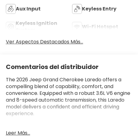
Aux Input
Keyless Entry
Keyless Ignition
Wi-Fi Hotspot
System
Ver Aspectos Destacados Más...
Comentarios del distribuidor
The 2026 Jeep Grand Cherokee Laredo offers a
compelling blend of capability, comfort, and
convenience. Equipped with a robust 3.6L V6 engine
and 8-speed automatic transmission, this Laredo
model delivers a confident and efficient driving
experience.
- ADAPTIVE CRUISE CONTROL
Leer Más...
- APPLE CAR PLAY/ANDROID AUTO