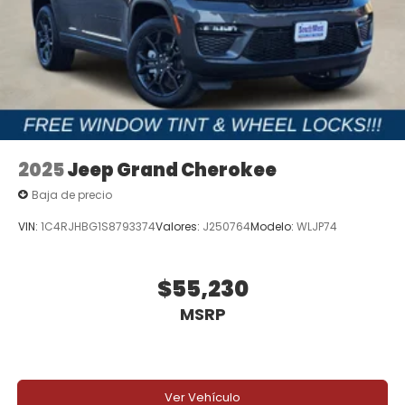
2025
Jeep Grand Cherokee
Baja de precio
VIN:
1C4RJHBG1S8793374
Valores:
J250764
Modelo:
WLJP74
$55,230
MSRP
Ver Vehículo