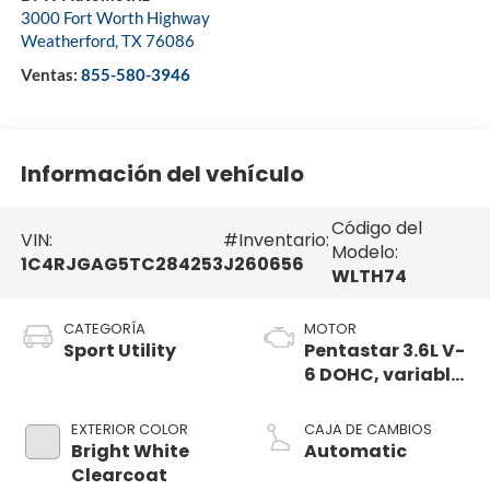
3000 Fort Worth Highway
Weatherford
,
TX
76086
Ventas:
855-580-3946
Información del vehículo
Código del
VIN:
#Inventario:
Modelo:
1C4RJGAG5TC284253
J260656
WLTH74
CATEGORÍA
MOTOR
Sport Utility
Pentastar 3.6L V-
6 DOHC, variable
valve control,
regular
EXTERIOR COLOR
CAJA DE CAMBIOS
unleaded, engine
Bright White
Automatic
with 293HP
Clearcoat