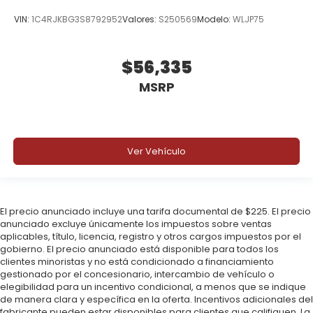
VIN:
1C4RJKBG3S8792952
Valores:
S250569
Modelo:
WLJP75
$56,335
MSRP
Ver Vehículo
El precio anunciado incluye una tarifa documental de $225. El precio
anunciado excluye únicamente los impuestos sobre ventas
aplicables, título, licencia, registro y otros cargos impuestos por el
gobierno. El precio anunciado está disponible para todos los
clientes minoristas y no está condicionado a financiamiento
gestionado por el concesionario, intercambio de vehículo o
elegibilidad para un incentivo condicional, a menos que se indique
de manera clara y específica en la oferta. Incentivos adicionales del
fabricante pueden estar disponibles para clientes que califiquen. La