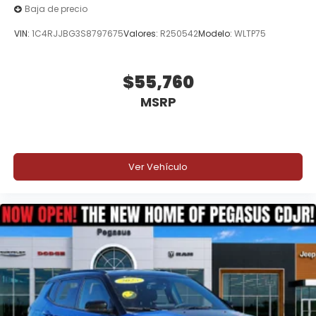
Baja de precio
VIN:
1C4RJJBG3S8797675
Valores:
R250542
Modelo:
WLTP75
$55,760
MSRP
Ver Vehículo