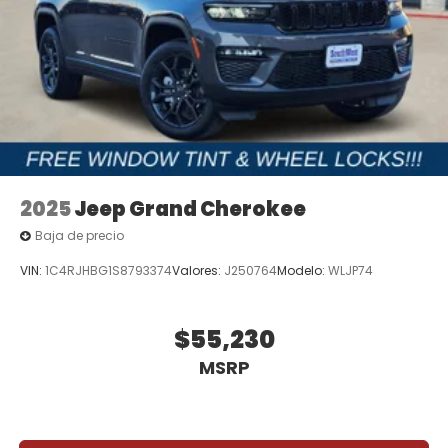
2025
Jeep Grand Cherokee
Baja de precio
VIN:
1C4RJHBG1S8793374
Valores:
J250764
Modelo:
WLJP74
$55,230
MSRP