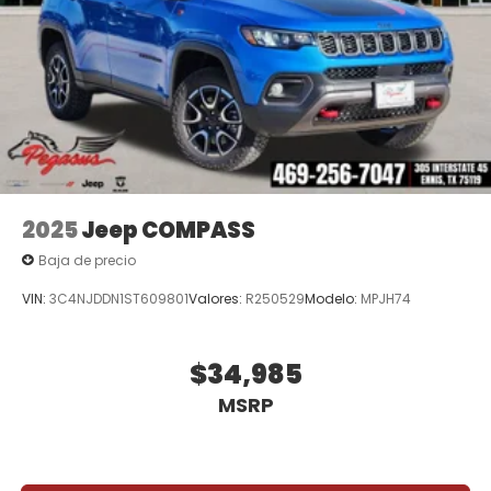
2025
Jeep COMPASS
Baja de precio
VIN:
3C4NJDDN1ST609801
Valores:
R250529
Modelo:
MPJH74
$34,985
MSRP