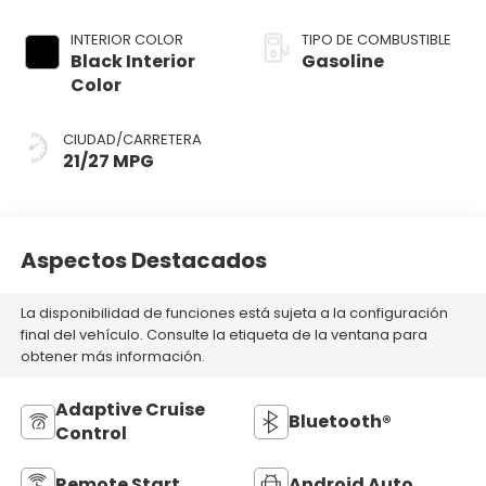
Coat Exterior
(Buy-US)
Paint
INTERIOR COLOR
TIPO DE COMBUSTIBLE
Black Interior
Gasoline
Color
CIUDAD/CARRETERA
21/27 MPG
Aspectos Destacados
La disponibilidad de funciones está sujeta a la configuración
final del vehículo. Consulte la etiqueta de la ventana para
obtener más información.
Adaptive Cruise
Bluetooth®
Control
Remote Start
Android Auto