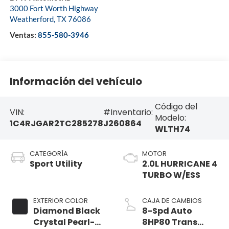
3000 Fort Worth Highway
Weatherford
,
TX
76086
Ventas:
855-580-3946
Información del vehículo
Código del
VIN:
#Inventario:
Modelo:
1C4RJGAR2TC285278
J260864
WLTH74
CATEGORÍA
MOTOR
Sport Utility
2.0L HURRICANE 4
TURBO W/ESS
EXTERIOR COLOR
CAJA DE CAMBIOS
Diamond Black
8-Spd Auto
Crystal Pearl-
8HP80 Trans