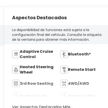
Aspectos Destacados
La disponibilidad de funciones está sujeta a la
configuración final del vehículo. Consulte la etiqueta
de la ventana para obtener más información.
Adaptive Cruise
Bluetooth®
Control
Heated Steering
Remote Start
Wheel
3rd Row Seating
4WD/AWD
Android Auto
Apple CarPlay
Ver Aspectos Destacados Más...