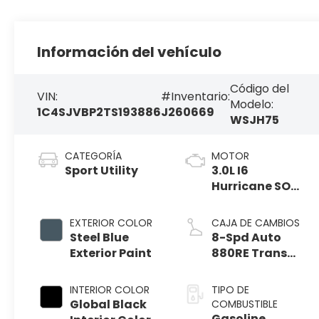
Información del vehículo
Código del
VIN:
#Inventario:
Modelo:
1C4SJVBP2TS193886
J260669
WSJH75
CATEGORÍA
MOTOR
Sport Utility
3.0L I6
Hurricane SO
Twin Turbo ESS
EXTERIOR COLOR
CAJA DE CAMBIOS
Steel Blue
8-Spd Auto
Exterior Paint
880RE Trans
(Make)
INTERIOR COLOR
TIPO DE
Global Black
COMBUSTIBLE
Gasoline