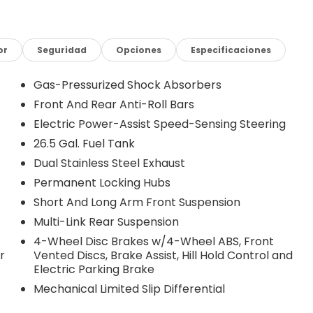
or
Seguridad
Opciones
Especificaciones
Gas-Pressurized Shock Absorbers
Front And Rear Anti-Roll Bars
Electric Power-Assist Speed-Sensing Steering
26.5 Gal. Fuel Tank
Dual Stainless Steel Exhaust
ystem and the intuitive Uconnect 5 Nav with 12.0
Permanent Locking Hubs
 climate control, power driver's seat with memory, and
Short And Long Arm Front Suspension
pension and Semi Active Damping provide a smooth,
System and Blind Spot with Trailer Detection enhance
Multi-Link Rear Suspension
4-Wheel Disc Brakes w/4-Wheel ABS, Front
r
Vented Discs, Brake Assist, Hill Hold Control and
 blend of luxury, capability, and technology. With only
Electric Parking Brake
to own a virtually brand-new, meticulously maintained
Mechanical Limited Slip Differential
 the exceptional craftsmanship and performance that
1500 - 2026 Southwest BC Retail Consumer Cash . Exp.