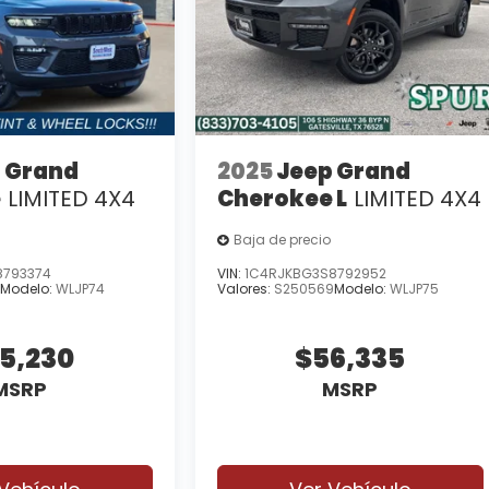
 Grand
2025
Jeep Grand
e
LIMITED 4X4
Cherokee L
LIMITED 4X4
Baja de precio
8793374
VIN:
1C4RJKBG3S8792952
4
Modelo:
WLJP74
Valores:
S250569
Modelo:
WLJP75
5,230
$56,335
MSRP
MSRP