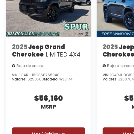
2025
Jeep Grand
2025
Jeep
Cherokee
LIMITED 4X4
Cheroke
Baja de precio
Baja de precio
VIN:
1C4RJHBG8S8765040
VIN:
1C4RJHBG1S
Valores:
S250560
Modelo:
WLJP74
Valores:
J25076
$56,160
$5
MSRP