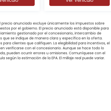
Vehículo
Ver Vehículo
 El precio anunciado excluye únicamente los impuestos sobre
puestos por el gobierno. El precio anunciado está disponible para
nciamiento gestionado por el concesionario, intercambio de
os que se indique de manera clara y específica en la oferta.
 para clientes que califiquen. La elegibilidad para incentivos, el
deben verificarse con el concesionario. Aunque se hace todo lo
rada, pueden ocurrir errores u omisiones. Comuníquese con el
la según la estimación de la EPA. El millaje real puede variar.
rivacidad
|
SMS Terms of Service
| DFW Automotriz
|
3000 Fort Worth Highwa