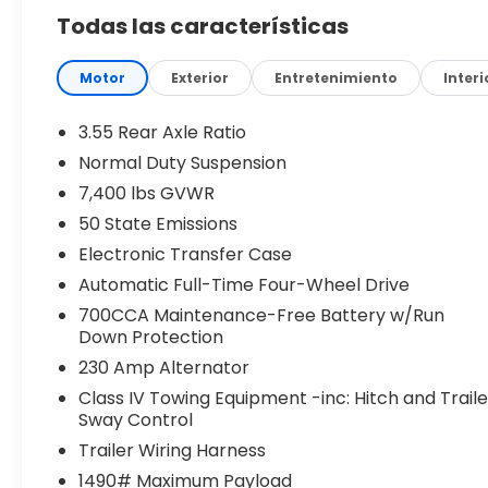
- Titanium Daylight Opening Upper
Todas las características
- Titanium Upper Grille Applique
- Blind Spot with Trailer Detection
- Trailer Hitch Zoom
Motor
Exterior
Entretenimiento
Interi
- Adjustable Roof Rail Crossbars
- Removable Rear Tow Hooks
3.55 Rear Axle Ratio
- Trailer Brake Control
Normal Duty Suspension
- Trailer Light Monitoring
7,400 lbs GVWR
- Vapor Tow Hooks
- Wheels: 22 x 9 Painted Gloss Black
50 State Emissions
Electronic Transfer Case
Indulge in the refined 19 Speaker McIntosh Audio S
Automatic Full-Time Four-Wheel Drive
Display. Enjoy the comfort of dual-zone automatic
700CCA Maintenance-Free Battery w/Run
a heated steering wheel. The Quadra-Lift Air Sus
Down Protection
responsive ride, while the Surround View Camera 
your confidence on the road.
230 Amp Alternator
Class IV Towing Equipment -inc: Hitch and Traile
This Grand Wagoneer Limited Reserve is the perfect
Sway Control
10 miles on the odometer, it's a rare opportunity 
Trailer Wiring Harness
SUV. Schedule a test drive today and experience
1490# Maximum Payload
make this Jeep a true standout. Price includes: $