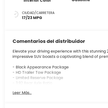
Interior Color
CIUDAD/CARRETERA
17/23 MPG
Comentarios del distribuidor
Elevate your driving experience with this stunnin
impressive SUV boasts a captivating blend of pre
- Black Appearance Package
- HD Trailer Tow Package
- Limited Reserve Package
- 3.92 Rear Axle Ratio
- Selec-Speed Control
Leer Más...
- Electronic Rear Limited Slip Differential
- 118 Mph Maximum Speed Calibration
- Black Exterior Accents