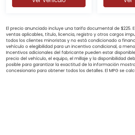
Ver Vehículo
Ver 
El precio anunciado incluye una tarifa documental de $225.
ventas aplicables, título, licencia, registro y otros cargos im
todos los clientes minoristas y no está condicionado a fina
vehículo o elegibilidad para un incentivo condicional, a men
Incentivos adicionales del fabricante pueden estar disponibles
precio del vehículo, el equipo, el millaje y la disponibilidad 
posible para garantizar la exactitud de la información most
concesionario para obtener todos los detalles. El MPG se calcu
Derechos de autor © 2026
por
DealerOn
|
Mapa del sitio
|
P