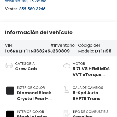
Weatherford
,
TX
76086
Ventas:
855-580-3946
Información del vehículo
VIN:
#Inventario:
Código del
1C6RREFT1TN368245
J260809
Modelo:
DT1H98
CATEGORÍA
MOTOR
Crew Cab
5.7L V8 HEMI MDS
VVT eTorque
Engine
EXTERIOR COLOR
CAJA DE CAMBIOS
Diamond Black
8-Spd Auto
Crystal Pearl-
8HP75 Trans
Coat Exterior
Paint
INTERIOR COLOR
TIPO DE COMBUSTIBLE
Black Interior
Gasoline