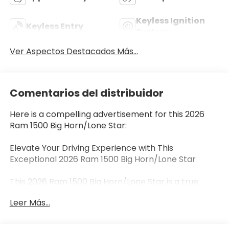
Keyless Ignition
Keyless Entry
System
Ver Aspectos Destacados Más...
Comentarios del distribuidor
Here is a compelling advertisement for this 2026
Ram 1500 Big Horn/Lone Star:
Elevate Your Driving Experience with This
Exceptional 2026 Ram 1500 Big Horn/Lone Star
This 2026 Ram 1500 Big Horn/Lone Star is a true
standout in its class, boasting an impressive array of
Leer Más...
premium features that elevate the driving
experience. Equipped with a powerful HEMI 5.7L V8
engine and 8-speed automatic transmission, this