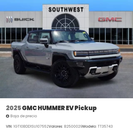
2025
GMC HUMMER EV Pickup
Baja de precio
VIN:
1GT10BDD1SU107552
Valores:
B2500029
Modelo:
TT35743