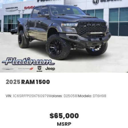
2025
RAM 1500
VIN:
1C6SRFFP0SN760979
Valores:
D250581
Modelo:
DT6H98
$65,000
MSRP