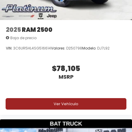
2025
RAM 2500
Baja de precio
VIN:
3C6UR5HL4SG516614
Valores:
D250798
Modelo:
DJ7L92
$78,105
MSRP
Ver Vehículo