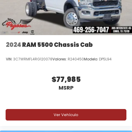
2024
RAM 5500 Chassis Cab
VIN:
3C7WRMFL4RG120078
Valores:
R240450
Modelo:
DP5L94
$77,985
MSRP
Ver Vehículo