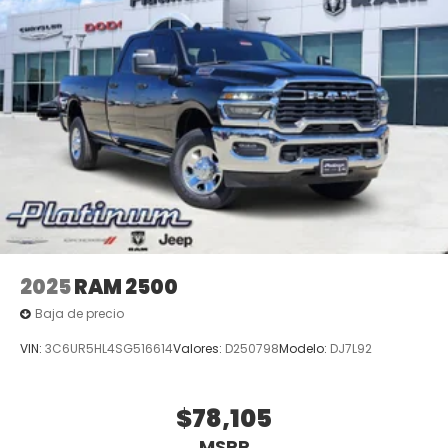
2025
RAM 2500
Baja de precio
VIN:
3C6UR5HL4SG516614
Valores:
D250798
Modelo:
DJ7L92
$78,105
MSRP