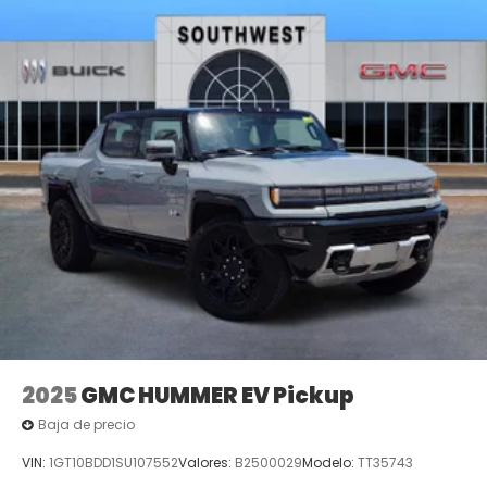
2025
GMC HUMMER EV Pickup
Baja de precio
VIN:
1GT10BDD1SU107552
Valores:
B2500029
Modelo:
TT35743