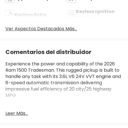
Keyless Ignition
Keyless Entry
System
Ver Aspectos Destacados Más...
Comentarios del distribuidor
Experience the power and capability of the 2026
Ram 1500 Tradesman. This rugged pickup is built to
handle any task with its 3.6L V6 24V VVT engine and
8-speed automatic transmission delivering
impressive fuel efficiency of 20 city/25 highway
MPG.
- ADAPTIVE CRUISE CONTROL
Leer Más...
- APPLE CAR PLAY/ANDROID AUTO
- BACKUP CAMERA
- BLIND SPOT MONITORING