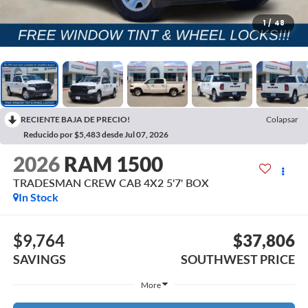
1
/
48
RECIENTE BAJA DE PRECIO!
Colapsar
Reducido por $5,483 desde Jul 07, 2026
2026
RAM 1500
TRADESMAN CREW CAB 4X2 5'7' BOX
In Stock
$9,764
$37,806
SAVINGS
SOUTHWEST PRICE
More