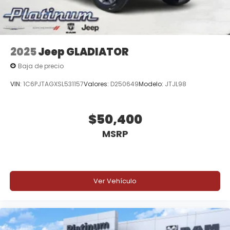
2025
Jeep GLADIATOR
Baja de precio
VIN:
1C6PJTAGXSL531157
Valores:
D250649
Modelo:
JTJL98
$50,400
MSRP
Ver Vehículo