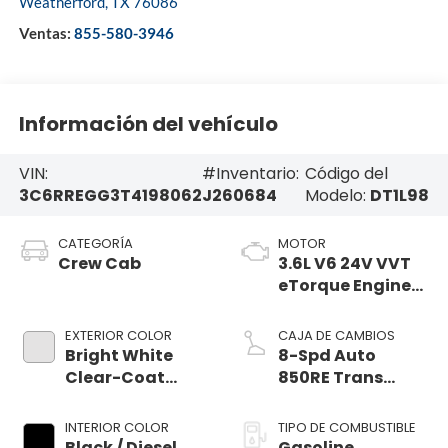
Weatherford
,
TX
76086
Ventas:
855-580-3946
Información del vehículo
VIN:
#Inventario:
Código del
3C6RREGG3T4198062
J260684
Modelo:
DT1L98
CATEGORÍA
MOTOR
Crew Cab
3.6L V6 24V VVT
eTorque Engine
Upg I
EXTERIOR COLOR
CAJA DE CAMBIOS
Bright White
8-Spd Auto
Clear-Coat
850RE Trans
Exterior Paint
(Make)
INTERIOR COLOR
TIPO DE COMBUSTIBLE
Black / Diesel
Gasoline