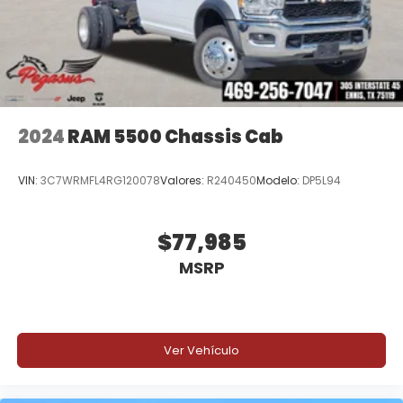
2024
RAM 5500 Chassis Cab
VIN:
3C7WRMFL4RG120078
Valores:
R240450
Modelo:
DP5L94
$77,985
MSRP
Ver Vehículo