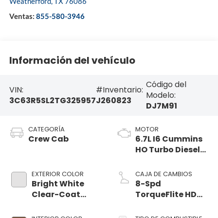
Weatherford
,
TX
76086
Ventas:
855-580-3946
Información del vehículo
Código del
VIN:
#Inventario:
Modelo:
3C63R5SL2TG325957
J260823
DJ7M91
CATEGORÍA
MOTOR
Crew Cab
6.7L I6 Cummins
HO Turbo Diesel
Eng
EXTERIOR COLOR
CAJA DE CAMBIOS
Bright White
8-Spd
Clear-Coat
TorqueFlite HD
Exterior Paint
Auto Trans