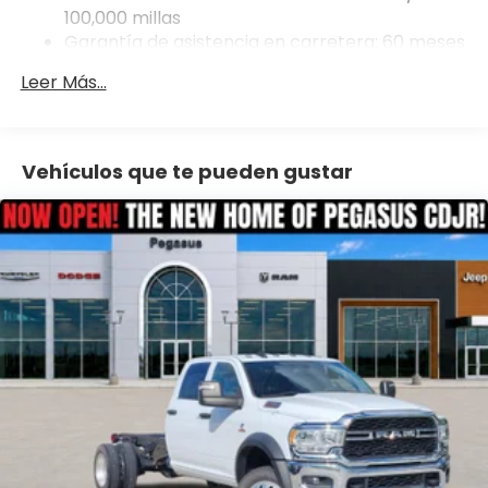
Exp. 08/31/2026 Price includes dealer added
HD Suspension
100,000 millas
accessories.
Hydraulic Power-Assist Steering
Garantía de asistencia en carretera: 60 meses
/ 60,000 millas
Single Stainless Steel Exhaust
Leer Más...
31 Gal. Fuel Tank
Auto Locking Hubs
Multi-Link Front Suspension w/Coil Springs
Vehículos que te pueden gustar
Solid Axle Rear Suspension w/Coil Springs
4-Wheel Disc Brakes w/4-Wheel ABS, Front And
Rear Vented Discs, Brake Assist and Hill Hold
Control