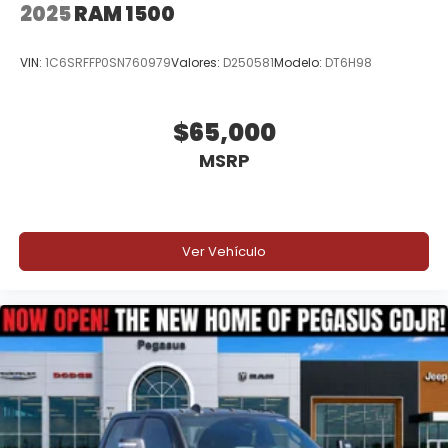
2025
RAM 1500
VIN:
1C6SRFFP0SN760979
Valores:
D250581
Modelo:
DT6H98
$65,000
MSRP
Ver Vehículo