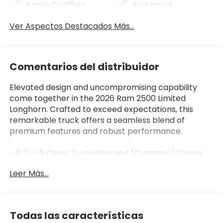
Apple CarPlay
Aux Input
Ver Aspectos Destacados Más...
Comentarios del distribuidor
Elevated design and uncompromising capability
come together in the 2026 Ram 2500 Limited
Longhorn. Crafted to exceed expectations, this
remarkable truck offers a seamless blend of
premium features and robust performance.
- 6.7L I-6 Diesel Turbocharged (Cummins) Engine
- Longhorn Level 1 Equipment Group
Leer Más...
- Tow Technology Plus Group
- Anti-Spin Differential Rear Axle
- LED Bed Lighting
- MOPAR Spray in Bedliner
Todas las características
- Power Deployable Running Boards