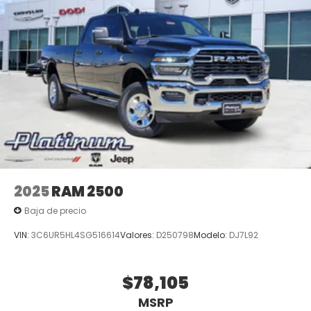
2025
RAM 2500
Baja de precio
VIN:
3C6UR5HL4SG516614
Valores:
D250798
Modelo:
DJ7L92
$78,105
MSRP