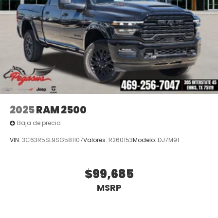
2025
RAM 2500
Baja de precio
VIN:
3C63R5SL9SG581107
Valores:
R260153
Modelo:
DJ7M91
$99,685
MSRP