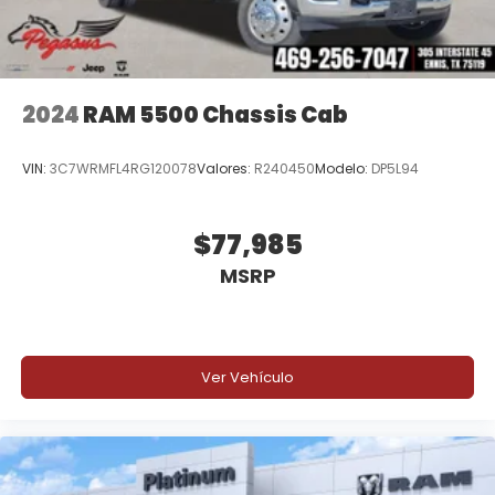
2024
RAM 5500 Chassis Cab
VIN:
3C7WRMFL4RG120078
Valores:
R240450
Modelo:
DP5L94
$77,985
MSRP
Ver Vehículo