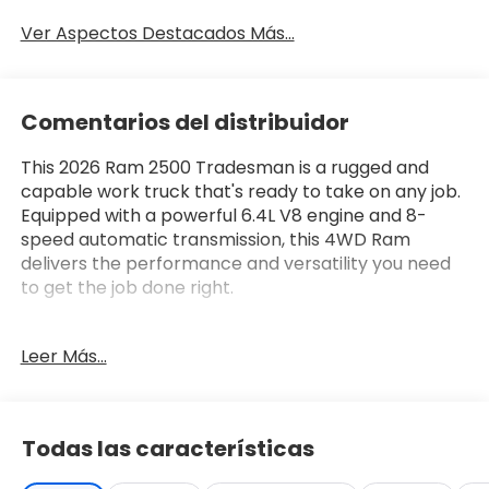
Ver Aspectos Destacados Más...
Comentarios del distribuidor
This 2026 Ram 2500 Tradesman is a rugged and
capable work truck that's ready to take on any job.
Equipped with a powerful 6.4L V8 engine and 8-
speed automatic transmission, this 4WD Ram
delivers the performance and versatility you need
to get the job done right.
- TRADESMAN LEVEL 2 EQUIPMENT GROUP: Includes
Leer Más...
Convenience Group, Emergency Vehicle Alert
System (EVAS), 12 Touchscreen Display, Anti-Spin
Differential Rear Axle, Mirror Running Lights, Exterior
115V AC Outlet, Alexa Built-In, and more
Todas las características
- 5TH WHEEL/GOOSENECK TOWING PREP GROUP
- BED CONVENIENCE GROUP: Includes MOPAR Spray