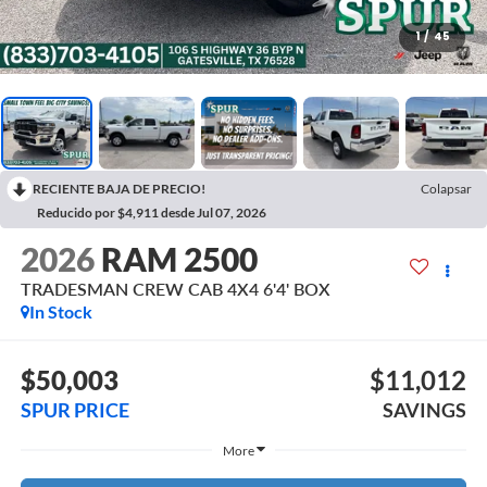
1
/
45
RECIENTE BAJA DE PRECIO!
Colapsar
Reducido por $4,911 desde Jul 07, 2026
2026
RAM 2500
TRADESMAN CREW CAB 4X4 6'4' BOX
In Stock
$50,003
$11,012
SPUR PRICE
SAVINGS
More