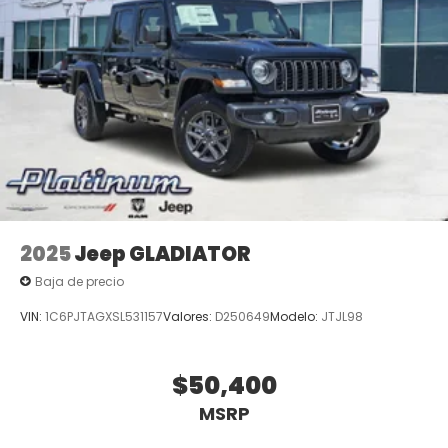
2025
Jeep GLADIATOR
Baja de precio
VIN:
1C6PJTAGXSL531157
Valores:
D250649
Modelo:
JTJL98
$50,400
MSRP