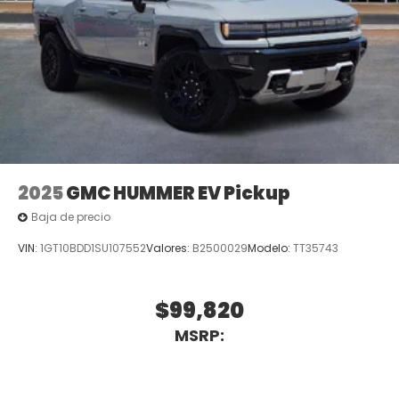
2025
GMC HUMMER EV Pickup
Baja de precio
VIN:
1GT10BDD1SU107552
Valores:
B2500029
Modelo:
TT35743
$99,820
MSRP: