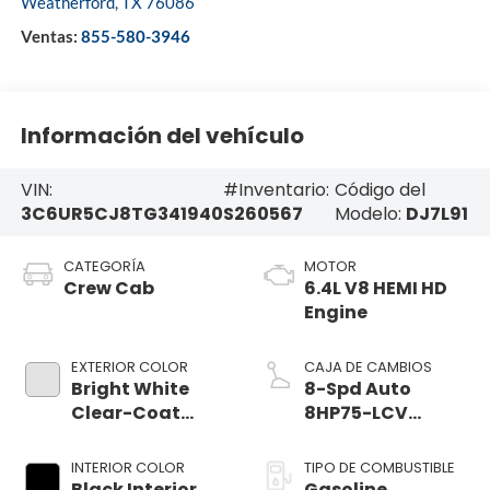
Weatherford
,
TX
76086
Ventas:
855-580-3946
Información del vehículo
VIN:
#Inventario:
Código del
3C6UR5CJ8TG341940
S260567
Modelo:
DJ7L91
CATEGORÍA
MOTOR
Crew Cab
6.4L V8 HEMI HD
Engine
EXTERIOR COLOR
CAJA DE CAMBIOS
Bright White
8-Spd Auto
Clear-Coat
8HP75-LCV
Exterior Paint
Transmission
INTERIOR COLOR
TIPO DE COMBUSTIBLE
Black Interior
Gasoline