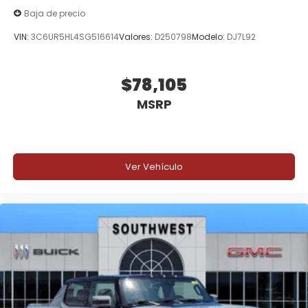
Baja de precio
VIN:
3C6UR5HL4SG516614
Valores:
D250798
Modelo:
DJ7L92
$78,105
MSRP
Ver Vehículo