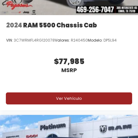
2024
RAM 5500 Chassis Cab
VIN:
3C7WRMFL4RG120078
Valores:
R240450
Modelo:
DP5L94
$77,985
MSRP
Ver Vehículo