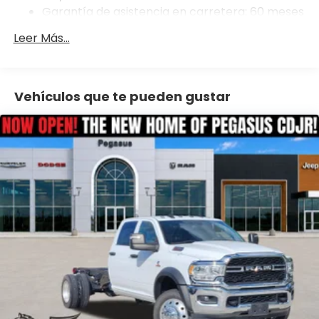
Hydraulic Power-Assist Steering
Garantía de asistencia en carretera: 60 meses
/ 60,000 millas
Single Stainless Steel Exhaust
Leer Más...
31 Gal. Fuel Tank
Auto Locking Hubs
Multi-Link Front Suspension w/Coil Springs
Vehículos que te pueden gustar
Solid Axle Rear Suspension w/Coil Springs
4-Wheel Disc Brakes w/4-Wheel ABS, Front And
Rear Vented Discs, Brake Assist and Hill Hold
Control